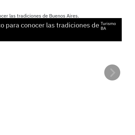
co para conocer las tradiciones de
En 
Turismo
BA
vis