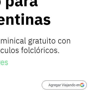
o para
entinas
minical gratuito con
ulos folclóricos.
res
Agregar Viajando en