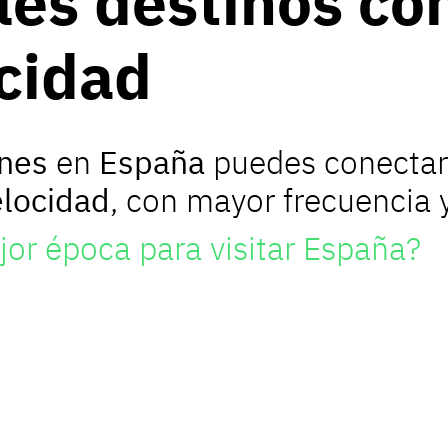
les destinos co
ocidad
nes
en
España
puedes conectar 
elocidad
, con mayor frecuencia 
jor época para visitar España?