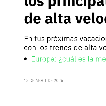
los principa
de alta vel
En tus próximas
vacacio
con los
trenes de alta v
Europa: ¿cuál es la me
13 DE ABRIL DE 2026