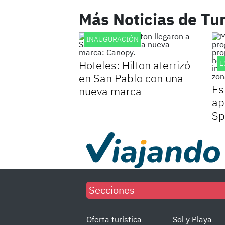
Más Noticias de Tu
INAUGURACIÓN
Hoteles: Hilton aterrizó
E
en San Pablo con una
Es
nueva marca
ap
Sp
Secciones
Oferta turística
Sol y Playa