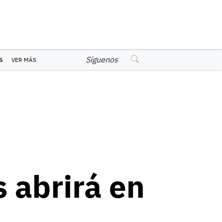
Síguenos
S
VER MÁS
 abrirá en