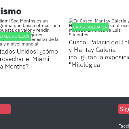
rismo
CAUSA SOLIDARIA
STADOS UNIDOS
Cusco: Palacio del In
y Mantay Galería
tados Unidos: ¿cómo
inauguran la exposic
rovechar el Miami
"Mitológica"
a Months?
Síg
Face