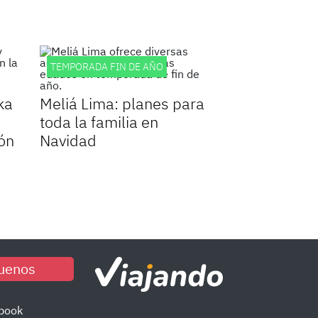
TEMPORADA FIN DE AÑO
ka
Meliá Lima: planes para
toda la familia en
ión
Navidad
uenos
book