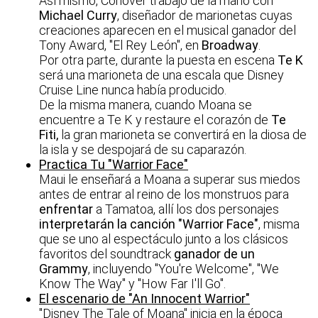
Así mismo, Conover trabajó de la mano con
Michael Curry
, diseñador de marionetas cuyas
creaciones aparecen en el musical ganador del
Tony Award, "El Rey León", en
Broadway
.
Por otra parte, durante la puesta en escena
Te K
será una marioneta de una escala que Disney
Cruise Line nunca había producido.
De la misma manera, cuando Moana se
encuentre a Te K y restaure el corazón de
Te
Fiti,
la gran marioneta se convertirá en la diosa de
la isla y se despojará de su caparazón.
Practica Tu "Warrior Face"
Maui le enseñará a Moana a superar sus miedos
antes de entrar al reino de los monstruos para
enfrentar
a Tamatoa, allí los dos personajes
interpretarán la canción "Warrior Face"
, misma
que se uno al espectáculo junto a los clásicos
favoritos del soundtrack
ganador de un
Grammy
, incluyendo "You're Welcome", "We
Know The Way" y "How Far I'll Go".
El escenario de "An Innocent Warrior"
"Disney The Tale of Moana" inicia en la época