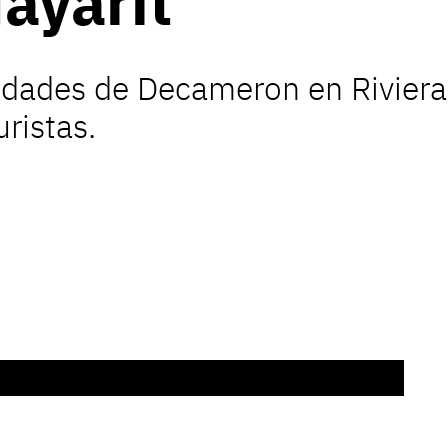
ayarit
edades de Decameron en Riviera 
uristas.
Lade