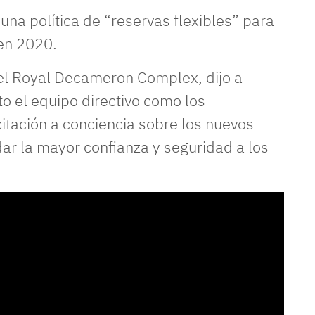
una política de “reservas flexibles” para
 en 2020.
del Royal Decameron Complex, dijo a
o el equipo directivo como los
itación a conciencia sobre los nuevos
dar la mayor confianza y seguridad a los