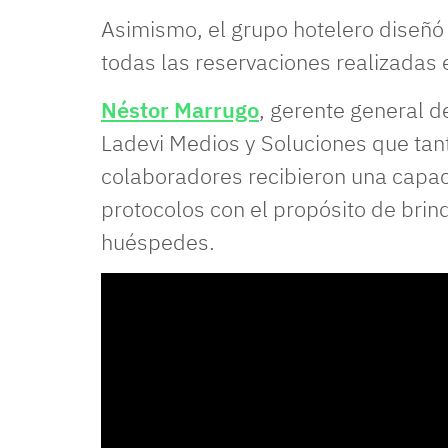
Asimismo, el grupo hotelero diseñó 
todas las reservaciones realizadas
Néstor Marrugo
, gerente general 
Ladevi Medios y Soluciones que tant
colaboradores recibieron una capac
protocolos con el propósito de brin
huéspedes.