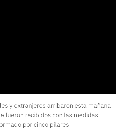
les y extranjeros arribaron esta mañana
 fueron recibidos con las medidas
formado por cinco pilares: