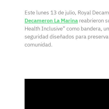
Este lunes 13 de julio, Royal Dec
Decameron La Marina
reabrieron s
Health Inclusive” como bandera, una
seguridad diseñados para preservar 
comunidad.