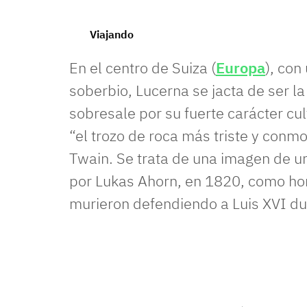
Con solo observar este monumento constatamos que r
Viajando
En el centro de Suiza (
Europa
), con
soberbio, Lucerna se jacta de ser la
sobresale por su fuerte carácter cul
“el trozo de roca más triste y con
Twain. Se trata de una imagen de u
por Lukas Ahorn, en 1820, como ho
murieron defendiendo a Luis XVI du