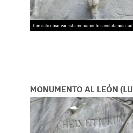
Con solo observar este monumento constatamos que r
MONUMENTO AL LEÓN (LU