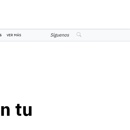
Síguenos
S
VER MÁS
n tu