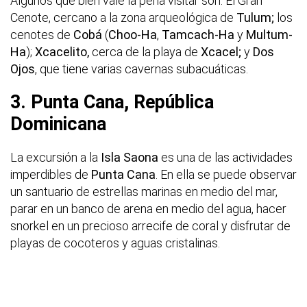
Algunos que bien vale la pena visitar son: El Gran
Cenote, cercano a la zona arqueológica de
Tulum;
los
cenotes de
Cobá
(
Choo-Ha
,
Tamcach-Ha
y
Multum-
Ha
);
Xcacelito,
cerca de la playa de
Xcacel;
y
Dos
Ojos
, que tiene varias cavernas subacuáticas.
3. Punta Cana, República
Dominicana
La excursión a la
Isla Saona
es una de las actividades
imperdibles de
Punta Cana
. En ella se puede observar
un santuario de estrellas marinas en medio del mar,
parar en un banco de arena en medio del agua, hacer
snorkel en un precioso arrecife de coral y disfrutar de
playas de cocoteros y aguas cristalinas.