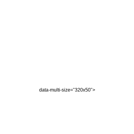
data-multi-size="320x50">